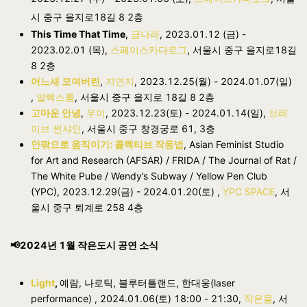
시 중구 을지로18길 8 2층
This Time That Time
,
금나래
, 2023.01.12 (금) -
2023.02.01 (목),
스페이스카다로그
, 서울시 중구 을지로18길
8 2층
어느새 모여버린
,
지연지
, 2023.12.25(월) - 2024.01.07(일)
,
알렉스룸
, 서울시 중구 을지로 18길 8 2층
고마운 안녕
,
우이
, 2023.12.23(토) - 2024.01.14(일),
브레
이브 썬샤인
, 서울시 중구 창경궁로 61, 3층
안팎으로 움직이기: 콜렉티브 작동법
,
Asian Feminist Studio
for Art and Research (AFSAR) / FRIDA / The Journal of Rat /
The White Pube / Wendy’s Subway / Yellow Pen Club
(YPC)
, 2023.12.29(금) - 2024.01.20(토) ,
YPC SPACE
, 서
울시 중구 퇴계로 258 4층
📢2024년 1월 작은도시 공연 소식
Light
,
예람, 나로틱, 블루터틀랜드, 한대웅(laser
performance) ,
2024.01.06(토) 18:00 - 21:30,
작은물
, 서