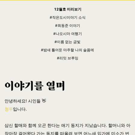
12월호 미리보기
#작은도시이야기 소식
#최동준 이야기
#나오시마 여행기
#이름 없는 금빛
#밤새 틀어둔 마주할 나의 슬픔에
#리밋 브루잉
안녕하세요! 시인들 👋
청두
입니다.
삼신 할매와 함께 오곤 한다는 애기 동지가 지났습니다. 할머니와 아
장아장 걸어왔다 가는 동지를 떠올려 보면 어느새 입가에 미소가 번