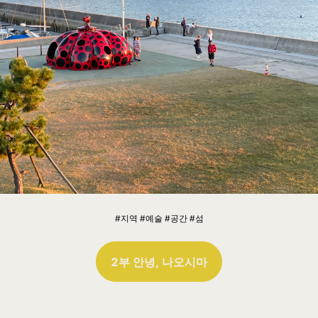
#지역 #예술 #공간 #섬
2부 안녕, 나오시마