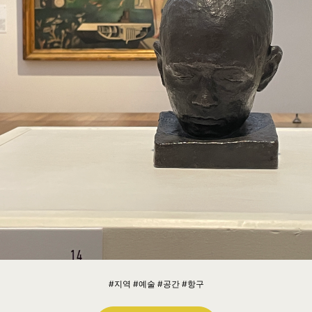
#지역 #예술 #공간 #항구