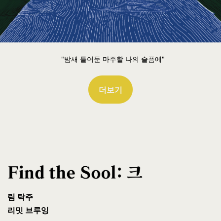
"밤새 틀어둔 마주할 나의 슬픔에"
더보기
림 탁주
리밋 브루잉