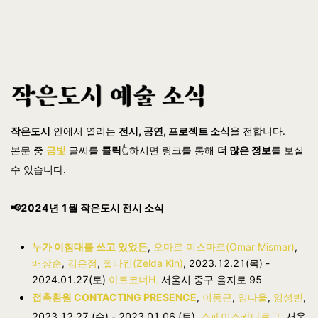
작은도시
안에서 열리는
전시, 공연, 프로젝트 소식
을 전합니다.
본문 중
금빛
글씨를
클릭
👆하시면 링크를 통해
더 많은 정보
를 보실
수 있습니다.
📢2024년 1월 작은도시 전시 소식
누가 이침대를 쓰고 있었든
,
오마르 미스마르(Omar Mismar)
,
배상순
,
김은정
,
젤다킨(Zelda Kin)
, 2023.12.21(목) -
2024.01.27(토)
아트코너H
,
서울시 중구 을지로 95
접촉환원 CONTACTING PRESENCE
,
이동근
,
임다울
,
임성빈
,
2023.12.27 (수) - 2023.01.06 (토),
스페이스카다로그
, 서울