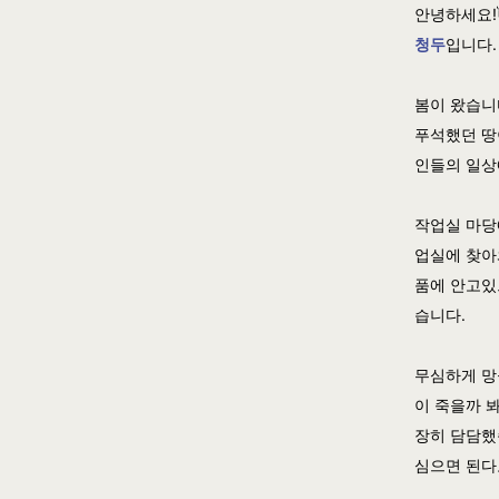
안녕하세요!
청두
입니다.
봄이 왔습니
푸석했던 땅
인들의 일상
작업실 마당
업실에 찾아
품에 안고있
습니다.
무심하게 망
이 죽을까 
장히 담담했
심으면 된다