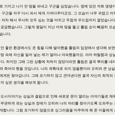
로 가지고 나가 언 땅을 파내고 구근을 심었습니다. 옆에 있던 저희 댕댕
은 구근을 자꾸 다시 파서 제게 가져다주더군요. 그 모습이 너무 귀엽고 
차 저차 해서 무사히 모두 심는 것을 마치고 두껍게 우드칩까지 깔았습니다
 궁금했습니다. 그렇게 몇달이 지난 어제 땅을 뚫고 튤립 순이 빼꼼히 모
습니다.
 안 좋은 환경에서도 온 힘을 다해 발아했을 튤립의 입장에서 생각해 보면
 땅 속에 자신을 밀어 넣는 제가 얼마나 야속했을까요. 아마 허탈함과 상
니다. 하지만 그때 그런 상황에 처하지 않았더라면 튤립은 결국 뿌리를 내
려 죽어야 했을 것입니다. 나의 계획대로 되지 않을뿐더러 오히려 큰 상
에게든 찾아갑니다. 그때 포기하지 않고 견뎌낸다면 결국 자신의 최적의
닐까 싶은 생각을 해보게 됩니다.
은도시이야기는 상실과 결핍으로 인해 새로운 문이 열리는 이야기들로 채
 무관하게 겪는 상실과 장애가 오히려 나의 자리를 찾아가도록 도와주는
개합니다. 그럼 포기하지 않음으로
싱그러움을 마주하게 해 준 이들에게