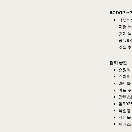
ACOOP 소
다섯명
처럼 
것이 
공유하
것을 
참여 공간
손원영
스페이
아트룸
아트 
알렉스
알302
육일봉
작은물
피에스