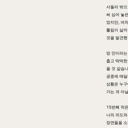
서둘러 밖으
써 심어 놓
었지만, 여
튤립이 살까
것을 발견했
망 안이라는
춥고 딱딱한
을 것 같습
공중에 매달
상황은 누구
가는 게 아
15번째 작
나의 의도와
장면들을 소