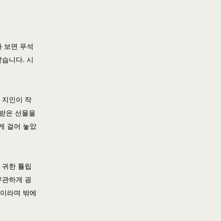
다 보면 푸석
같습니다. 시
 지인이 작
 받은 선물을
게 걸어 놓았
 귀한 튤립
무관하게 굉
것이라며 밖에