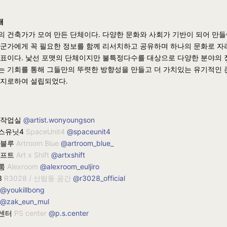
개
의 건축가가 모여 만든 단체이다. 다양한 문화와 사회가 기반이 되어 만
누군가에게 꼭 필요한 정보를 함께 리서치하고 공유하며 하나의 문화로 
목표이다. 낯선 포맷의 단체이지만 불특정다수를 대상으로 다양한 분야의 
는 기회를 통해 그들만의 뚜렷한 방향성을 만들고 더 가치있는 유기적인 
취지로하여 설립되었다.
 작업실
@artist.wonyoungson
스유닛4
SpaceUnit4
@spaceunit4
 블루
Artroom Blue
@artroom_blue_
쉬프트
Art x Shift
@artxshift
룸
Alexroom
@alexroom_euljiro
8
R3028 / 산림동 공간
@r3028_official
@youkillbong
@zak_eun_mul
센터
PS center
@p.s.center