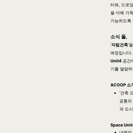
터뷰, 드로
을 더해 가
가능하도록 
소식 둘,
'
자립건축
'
예정입니다.
Unit4
공간이
기를 열람하
ACOOP 소
'건축 
공통의 
과 도시
Space Uni
네명의 