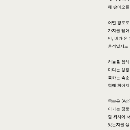
해 솟아오를
어떤 경로로
가지를 뻗어
만, 비가 온
흔적일지도 
하늘을 향해
마디는 성장
복하는 죽순
힘에 휘어지
죽순은 3년
아가는 경로
할 위치에 
있는지를 생