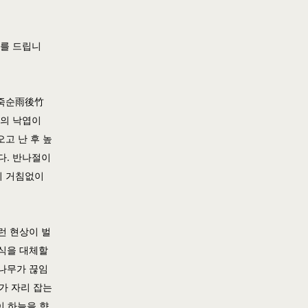
사를 드립니
죽순
雨後竹
무의 낙엽이
고 난 후 높
다. 반나절이
이 거침없이
런 현상이 벌
육식을 대체할
대나무가 끊임
가 자리 잡는
이 하늘을 향