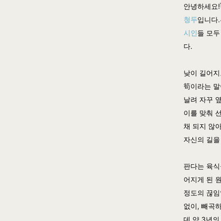
안녕하세요!
청두
입니다.
시인
들 모두
다.
낮이 길어지
筍
이라는 말
날려 자꾸 
이를 맞춰 
채 되지 않
자신의 길을
판다는 육식
어지게 된 
정도의 끊임
없이, 빼곡
데 약 3년의