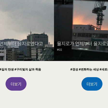
 #길의 탄생 #구리빛의 삶과 죽음
#경성 #변화하는 세상 #새로
더보기
더보기