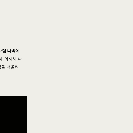
사람 나밖에
께 의지해 나
억을 떠올리