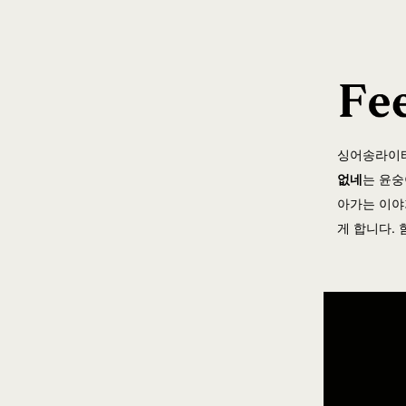
싱어송라이
없네
는 윤
아가는 이야
게 합니다.