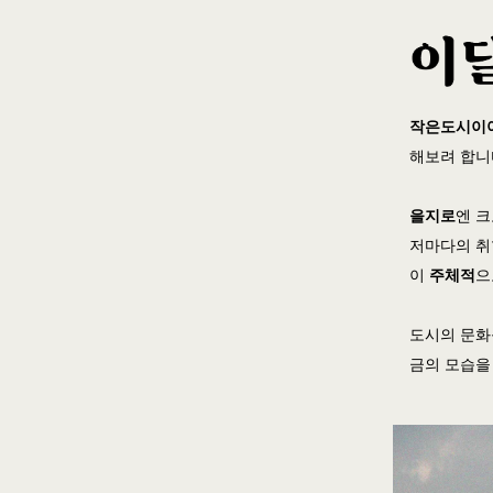
작은도시이
해보려 합니
을지로
엔 
저마다의 취
이
주체적
으
도시의 문화
금의 모습