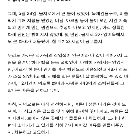
그제, 5월 28일. 을지로에서 큰 불이 났었어. 목재건물구조, 비를
막기 위해 지붕을 덮었던 비닐, 아크릴 등이 불이 오랜 시간 지속
되고 번지게 만든 원인으로 추정이 나오고 있지만, 아직 정확한
화재 원인은 밝혀지지 않았대. 몇 년전, 을지로 3가 양미옥에서
도 큰 화재가 떠올랐어. 참 위치와 시점이 공교롭지.
우리도 가까운 작가님의 작업실이 인근이라 다 같이 뛰어가서 그
림을 옮겨야 하나 발을 동동 굴렀었어. 다행히 사망자는 없었지
만, 어르신 한 분이 연기를 마셔 병원으로 이송되셨고 48개 점포
가 소실 되었다고 해. 피해를 입은 분들이 잘 회복하실 수 있길 바
라며, 12시간이 넘도록 화마와 싸워준 448명의 소방관들께 고
맙다는 마음을 전하고 싶어.
아침, 저녁으로는 아직 선선하지만, 여름이 성큼 다가온 것이 느
껴져. 더 싱그러운 결실을 맺기 위해 화려한 꽃이 피고, 녹음은 짙
어지겠지. 보이지 않는 곳에서 식물들은 더 치열하게. 그러다 한
번씩 소나기가 그 열기를 식혀 잠시 쉬어갈 여유를 만들어주겠
지. 차분하고 고요하게.