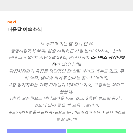
next
다음달 예술소식
🐾 두기의 이번 달 전시 팁 🐶
광장시장에서 육회, 김밥 사먹어본 사람 발~!! 아차차,,, 손~!!
근데 그거 알아? 지난 5월 29일, 광장시장에
스타벅스 광장마켓
점
이 열었다멍!!!
광장시장만의 특징을 정말정말 잘 살린 케이크 메뉴도 있고, 무
려 맥주, 별다방 라거두 있다는 점~~! (헥헥헥)
2층 창가자리는 아래 가게들이 내려다보여서, 구경하는 재미도
쏠쏠해.
1층엔 오픈형으로 테이크아웃 바도 있고, 3층엔 루프탑 공간두
있으니 날씨 좋을 때 꼬옥 가보라멍.
종로5가역 8번 출구 근처 북2문으로 들어가는게 찾기 쉬워. 시장 내 이정표
를 잘 찾아봐!