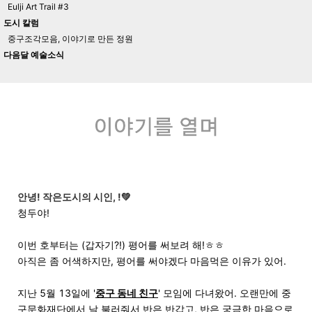
Eulji Art Trail #3
도시 칼럼
중구조각모음, 이야기로 만든 정원
다음달 예술소식
안녕!
작은도시의 시인,
!💚
청두야!
이번 호부터는 (갑자기?!) 평어를 써보려 해!ㅎㅎ
아직은 좀 어색하지만, 평어를 써야겠다 마음먹은 이유가 있어.
지난 5월 13일에 '
중구 동네 친구
' 모임에 다녀왔어. 오랜만에 중
구문화재단에서 날 불러줘서 반은 반갑고, 반은 궁금한 마음으로