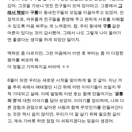
갔어. 그곳을 가보니 멋진 친구들이 모여 있더라고. 그중에서
그
래서 책방
의
구름
이 동네친구들의 모임을 이끌어주고 있었어. 안
정적으로, 여유롭게 친구들을 환영해 주고 편하게 서로를 이해할
수 있도록 마음 써주는 게 느껴졌어. 참, 우리 동네에
구름
같은
어른이 있다는 것이 감사했어. 그래서 나도 그렇게 나이 들어가
면 좋겠다는 생각을 하게 되었단 말이지.
맥락은 좀 다르지만, 그런 마음에서 이번 호 부터는 좀 더 다정한
평어를 써보려 해.
더 정들고 가까워지길 바라며 ㅎㅎ
6월이 되면 우리는 새로운 시작을 맞이하게 될 것 같아. 지난 겨
울 추위 속에서 애태웠던 시간 위에 어떤 이야기들이 쓰일지 무
척 기대되고 설레. 이에 발맞춰 이번 호는 함께 만들어가는 '
공통
의 것
'에 대한 이야기를 담아 보았어. 이야기를 정리하며, 나와 다
른 경험과 관점으로 살아온 사람과 함께 무엇인가를 만들어간다
는 것은 역시 쉽지 않지만, 우리가 더 잘 살기 위해 필요한 길이
고, 계속 가버릇 하면 점점 더 쉬워지겠다는 믿음이 생겼어.